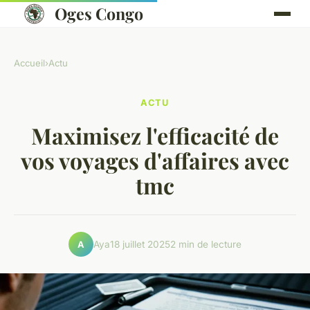
Oges Congo
Accueil
›
Actu
ACTU
Maximisez l'efficacité de
vos voyages d'affaires avec
tmc
Aya
18 juillet 2025
2 min de lecture
A