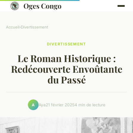
Oges Congo
Accueil
›
Divertissement
DIVERTISSEMENT
Le Roman Historique :
Redécouverte Envoûtante
du Passé
Aya
21 février 2025
4 min de lecture
A