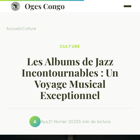
Oges Congo
Accueil
›
Culture
CULTURE
Les Albums de Jazz
Incontournables : Un
Voyage Musical
Exceptionnel
Aya
21 février 2025
5 min de lecture
A