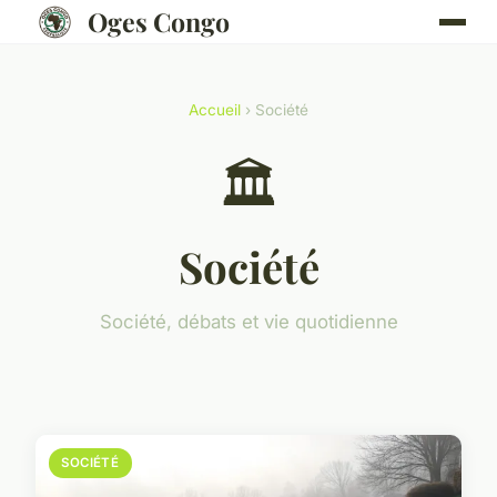
Oges Congo
Accueil
› Société
🏛️
Société
Société, débats et vie quotidienne
SOCIÉTÉ