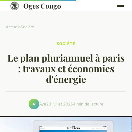
Oges Congo
Accueil
›
Société
SOCIÉTÉ
Le plan pluriannuel à paris
: travaux et économies
d'énergie
Aya
20 juillet 2025
4 min de lecture
A