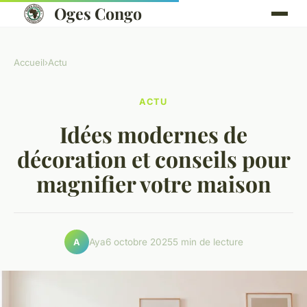
Oges Congo
Accueil
›
Actu
ACTU
Idées modernes de
décoration et conseils pour
magnifier votre maison
Aya
6 octobre 2025
5 min de lecture
A