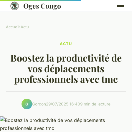
Oges Congo
Accueil
›
Actu
ACTU
Boostez la productivité de
vos déplacements
professionnels avec tmc
Gordon
29/07/2025 16:40
9 min de lecture
G