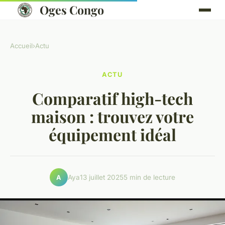
Oges Congo
Accueil
›
Actu
ACTU
Comparatif high-tech
maison : trouvez votre
équipement idéal
Aya
13 juillet 2025
5 min de lecture
A